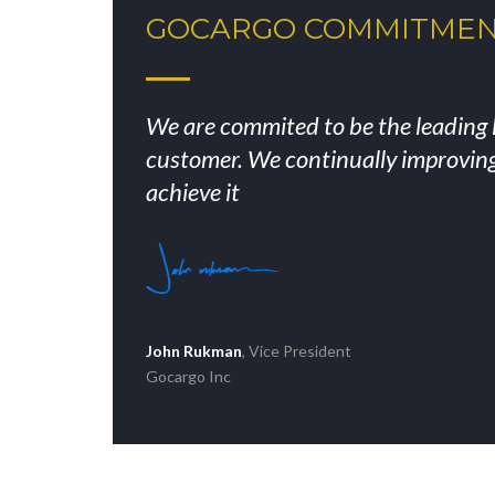
GOCARGO COMMITME
We are commited to be the leading l
customer. We continually improvin
achieve it
John Rukman
, Vice President
Gocargo Inc