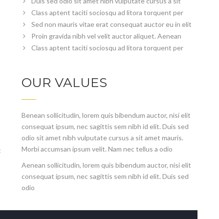
Duis sed odio sit amet nibh vulputate cursus a sit
Class aptent taciti sociosqu ad litora torquent per
Sed non mauris vitae erat consequat auctor eu in elit
t
Proin gravida nibh vel velit auctor aliquet. Aenean
Class aptent taciti sociosqu ad litora torquent per
OUR VALUES
Benean sollicitudin, lorem quis bibendum auctor, nisi elit
consequat ipsum, nec sagittis sem nibh id elit. Duis sed
odio sit amet nibh vulputate cursus a sit amet mauris.
Morbi accumsan ipsum velit. Nam nec tellus a odio
t
Aenean sollicitudin, lorem quis bibendum auctor, nisi elit
consequat ipsum, nec sagittis sem nibh id elit. Duis sed
odio