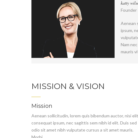
katty wils
Founder 
Aenean so
ipsum, ne
vulputat
Nam nec 
mauris v
MISSION & VISION
Mission
Aenean sollicitudin, lorem quis bibendum auctor, nisi eli
consequat ipsum, nec sagittis sem nibh id elit. Duis sed
odio sit amet nibh vulputate cursus a sit amet mauris.
Morbi